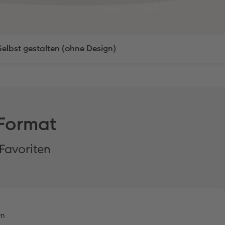
Selbst gestalten (ohne Design)
 Format
 Favoriten
Fotokarten
Trendformat in drei Varianten