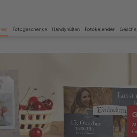
rten
Fotogeschenke
Handyhüllen
Fotokalender
Gesche
G
Mi
li