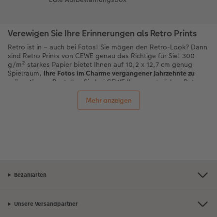
Verewigen Sie Ihre Erinnerungen als Retro Prints
Retro ist in – auch bei Fotos! Sie mögen den Retro-Look? Dann
sind Retro Prints von CEWE genau das Richtige für Sie! 300
g/m² starkes Papier bietet Ihnen auf 10,2 x 12,7 cm genug
Spielraum,
Ihre Fotos im Charme vergangener Jahrzehnte zu
präsentieren
. Bestellen Sie bei CEWE Ihre persönlichen Retro
Prints – ob als Deko-Element für Ihr Zuhause oder als
Geschenk für einen lieben Menschen.
Mehr anzeigen
Retro-Bilder drucken lassen: Das bietet Ihnen
CEWE
Das Format der Retro Prints erinnert an die beliebten
Sofortbilder aus den 1980er-Jahren. Mit der CEWE
Bestellsoftware verleihen Sie Ihren Fotos trotzdem noch einen
modernen Touch: Zur individuellen Gestaltung bietet Ihnen die
Software
verschiedene Filter, Rahmen und Cliparts.
Wollen Sie
Bezahlarten
Ihre Fotos noch einzigartiger gestalten? Dann fügen Sie Ihren
persönlichen Text hinzu, um Ihr Foto aufzupeppen. Auf Wunsch
bedrucken wir Ihre Retro Prints auch beidseitig. Eine Effektlack-
Unsere Versandpartner
Veredelung macht Ihre Fotos besonders ausdrucksstark und
sorgt zudem für ein haptisches Erlebnis.