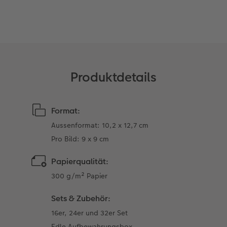
CEWE FOTOBUCH per PDF
Zubehör
Zubehör
Produktdetails
Format:
Aussenformat: 10,2 x 12,7 cm
Pro Bild: 9 x 9 cm
Papierqualität:
300 g/m² Papier
Sets & Zubehör:
16er, 24er und 32er Set
Edle Aufbewahrungsbox