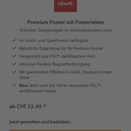
en
Personalisierter Schuber
Nature Prints
Photo Streetmap Poster
Weitere Anlässe
Spiele
Silikonhüllen
Wandkalender mit Design
Zum Geburtstag
Hochzeit
Erinnerungstasche
Premium Poster
Fotocollage
Klappkarten
Schule & Büro
Kunststoffhüllen
Wandkalender A4
Muttertagsgeschenke
Jahrbuch
Premium Poster mit Posterleiste
CEWE FOTOBUCH Kids
Fotosets
hexxas
Fotokarten
Haustiere
Lederhüllen
Wandkalender A4 Panorama
Geschenke zum Abschied
Kundengeschichten
Stilvolles Designobjekt im minimalistischen Look
 & App
Im Hoch- und Querformat verfügbar
Einband mit Leder und Leinen
Fotosticker
Acrylglas
Postkarten
Faber-Castell
Holzhülle
Wandkalender A3
Fotogeschenke zum Osterfest
Natürliche Ergänzung für Ihr Premium Poster
Hergestellt aus FSC®-zertifiziertem Holz
Erste Schritte
Sofortfotos
Alu Dibond
Einzelkarten im Direktversand
Art Prints
Handykette
Tischkalender Quadratisch
für Brautpaare
Inklusive flexible Magnetbefestigung
Mit glanzvollen Effekten in Gold, Roségold oder
Bestellwege
Zubehör
Foto auf Holz
Foto-Geschenkbox
Mit Design
Zubehör
für den JGA
Silber
Neu:
Jetzt auch mit 100% recyceltem FSC®-
Webinare
Gallery Print
Geschenkidee
zertifiziertem Papier
Kundenbeispiele
Hartschaum
CEWE Geschenkgutschein
ab CHF 22.95
*
Kundengeschichten
Mehrteiler
Foto-Leckerlidose
Jetzt gestalten und bestellen:
Coffeetable Book «Art Collection»
Wandgestaltung
Neuheiten