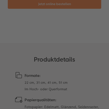
CEWE FOTOBUCH per PDF
Zubehör
Zubehör
Produktdetails
Formate:
22 cm, 31 cm, 41 cm, 51 cm ​
Im Hoch- oder Querformat
Papierqualitäten:
Fotopapier: Edelmatt, Glänzend, Seidenraster,