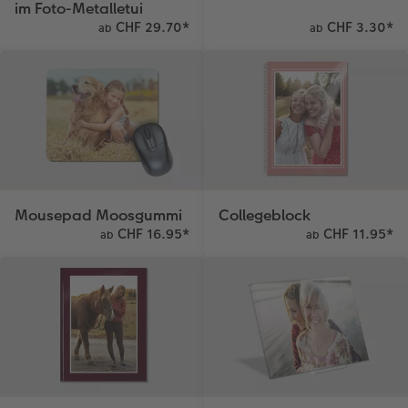
im Foto-Metalletui
Kundengeschichten
Mehrteiler
Foto-Leckerlidose
CHF 29.70
*
CHF 3.30
*
ab
ab
Coffeetable Book «Art Collection»
Wandgestaltung
Neuheiten
CEWE FOTOBUCH per PDF
Zubehör
Zubehör
Mousepad Moosgummi
Collegeblock
CHF 16.95
*
CHF 11.95
*
ab
ab