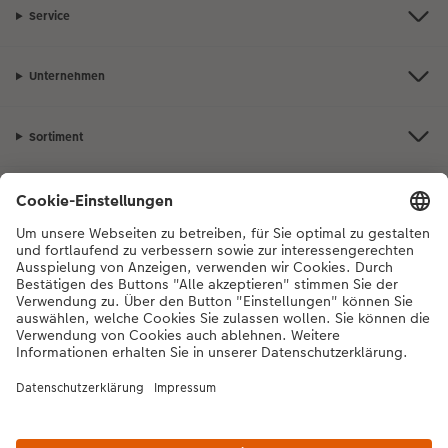
Service
Unternehmen
Sortiment
Inspiration
Bei Fragen zu Produkten oder der Bestellung können Sie uns gerne von
Montag bis Samstag von 8:00 – 20:00 Uhr und Sonntag von 10:00 –
20:00 Uhr (gesetzliche Feiertage ausgenommen) unter der
Telefonnummer
044 499 10 36
kontaktieren.
DE
|
FR
*Die Preise gelten inkl. MWST zzgl. Versandkosten gem.
Preisliste
Das abgebildete