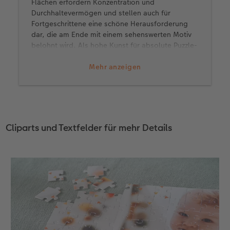
Flächen erfordern Konzentration und
Durchhaltevermögen und stellen auch für
Fortgeschrittene eine schöne Herausforderung
dar, die am Ende mit einem sehenswerten Motiv
belohnt wird. Als hohe Kunst für absolute Puzzle-
Cracks gelten ausserdem auch schwarz-weisse
Bilder und grossflächige Muster. Zusatztipp: Um
Mehr anzeigen
das Puzzle noch schwieriger zu gestalten,
betrachten Sie das Bildmotiv auf dem Deckel nur
kurz und spicken während des Puzzeln gar nicht
mehr. Wollen Sie ein Puzzle verschenken, tun Sie
das ganz ohne Bildmotiv und lassen den
Cliparts und Textfelder für mehr Details
Beschenkten im Unklaren darüber, was beim
Puzzeln vor seinen Augen entsteht.