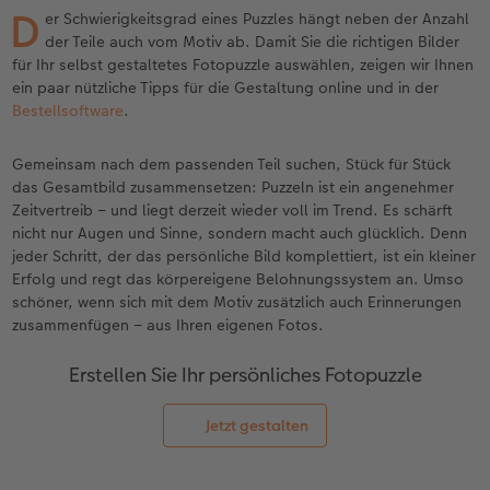
en
Personalisierter Schuber
Nature Prints
Photo Streetmap Poster
Weitere Anlässe
Spiele
Silikonhüllen
Wandkalender mit Design
Zum Geburtstag
Hochzeit
D
er Schwierigkeitsgrad eines Puzzles hängt neben der Anzahl
der Teile auch vom Motiv ab. Damit Sie die richtigen Bilder
Erinnerungstasche
Premium Poster
Fotocollage
Klappkarten
Schule & Büro
Kunststoffhüllen
Wandkalender A4
Muttertagsgeschenke
Jahrbuch
für Ihr selbst gestaltetes Fotopuzzle auswählen, zeigen wir Ihnen
ein paar nützliche Tipps für die Gestaltung online und in der
Bestellsoftware
.
CEWE FOTOBUCH Kids
Fotosets
hexxas
Fotokarten
Haustiere
Lederhüllen
Wandkalender A4 Panorama
Geschenke zum Abschied
Kundengeschichten
 & App
Gemeinsam nach dem passenden Teil suchen, Stück für Stück
Einband mit Leder und Leinen
Fotosticker
Acrylglas
Postkarten
Faber-Castell
Holzhülle
Wandkalender A3
Fotogeschenke zum Osterfest
das Gesamtbild zusammensetzen: Puzzeln ist ein angenehmer
Zeitvertreib – und liegt derzeit wieder voll im Trend. Es schärft
Erste Schritte
Sofortfotos
Alu Dibond
Einzelkarten im Direktversand
Art Prints
Handykette
Tischkalender Quadratisch
für Brautpaare
nicht nur Augen und Sinne, sondern macht auch glücklich. Denn
jeder Schritt, der das persönliche Bild komplettiert, ist ein kleiner
Bestellwege
Zubehör
Foto auf Holz
Foto-Geschenkbox
Mit Design
Zubehör
für den JGA
Erfolg und regt das körpereigene Belohnungssystem an. Umso
schöner, wenn sich mit dem Motiv zusätzlich auch Erinnerungen
Webinare
Gallery Print
Geschenkidee
zusammenfügen – aus Ihren eigenen Fotos.
Erstellen Sie Ihr persönliches Fotopuzzle
Kundenbeispiele
Hartschaum
CEWE Geschenkgutschein
Jetzt gestalten
Kundengeschichten
Mehrteiler
Foto-Leckerlidose
Coffeetable Book «Art Collection»
Wandgestaltung
Neuheiten